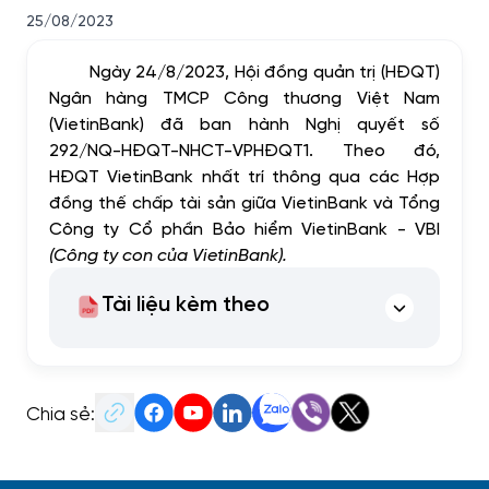
25/08/2023
Ngày 24/8/2023, Hội đồng quản trị (HĐQT)
Ngân hàng TMCP Công thương Việt Nam
(VietinBank) đã ban hành Nghị quyết số
292/NQ-HĐQT-NHCT-VPHĐQT1. Theo đó,
HĐQT VietinBank nhất trí thông qua các Hợp
đồng thế chấp tài sản giữa VietinBank và Tổng
Công ty Cổ phần Bảo hiểm VietinBank - VBI
(Công ty con của VietinBank).
Tài liệu kèm theo
Chia sẻ: