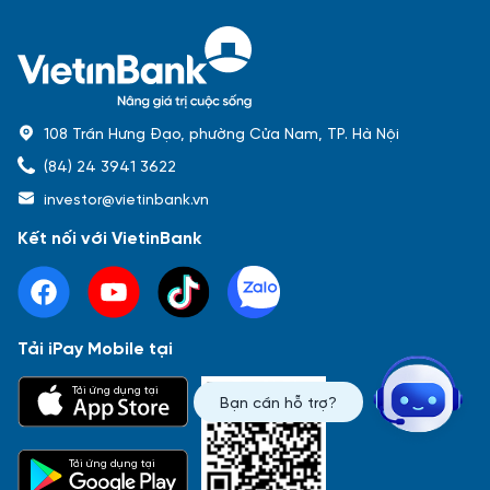
108 Trần Hưng Đạo, phường Cửa Nam, TP. Hà Nội
(84) 24 3941 3622
investor@vietinbank.vn
Kết nối với VietinBank
Tải iPay Mobile tại
Phổ biến nhất
Tải ứng dụng tại
Bạn cần hỗ trợ?
Báo cáo tài chính
Thông tin giao dịch
Công bố thông tin
Sự kiện
Tài liệu
Tải ứng dụng tại