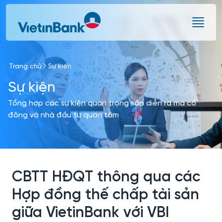
Skip to Main Content
Trang chủ
Sự kiện
Sự kiện
Tổng hợp các sự kiện quan trọng sắp diễn ra mà cổ
đông và nhà đầu tư quan tâm
CBTT HĐQT thông qua các
Hợp đồng thế chấp tài sản
giữa VietinBank với VBI