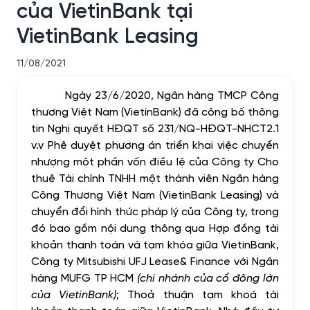
của VietinBank tại
VietinBank Leasing
11/08/2021
Ngày 23/6/2020, Ngân hàng TMCP Công
thương Việt Nam (VietinBank) đã công bố thông
tin Nghị quyết HĐQT số 231/NQ-HĐQT-NHCT2.1
v.v Phê duyệt phương án triển khai việc chuyển
nhượng một phần vốn điều lệ của Công ty Cho
thuê Tài chính TNHH một thành viên Ngân hàng
Công Thương Việt Nam (VietinBank Leasing) và
chuyển đổi hình thức pháp lý của Công ty, trong
đó bao gồm nội dung thông qua Hợp đồng tài
khoản thanh toán và tạm khóa giữa VietinBank,
Công ty Mitsubishi UFJ Lease& Finance với Ngân
hàng MUFG TP HCM
(chi nhánh của cổ đông lớn
của VietinBank)
; Thoả thuận tạm khoá tài