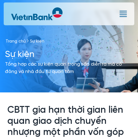
Skip to Main Content
Trang chủ
Sự kiện
Sự kiện
Tổng hợp các sự kiện quan trọng sắp diễn ra mà cổ
đông và nhà đầu tư quan tâm
CBTT gia hạn thời gian liên
quan giao dịch chuyển
nhượng một phần vốn góp