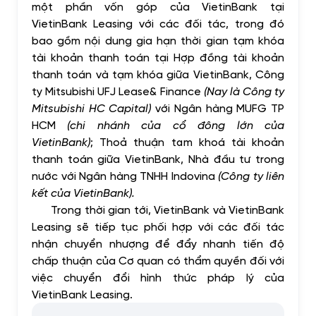
một phần vốn góp của VietinBank tại
VietinBank Leasing với các đối tác, trong đó
bao gồm nội dung gia hạn thời gian tạm khóa
tài khoản thanh toán tại Hợp đồng tài khoản
thanh toán và tạm khóa giữa VietinBank, Công
ty Mitsubishi UFJ Lease& Finance
(Nay là Công ty
Mitsubishi HC Capital)
với Ngân hàng MUFG TP
HCM
(chi nhánh của cổ đông lớn của
VietinBank)
; Thoả thuận tạm khoá tài khoản
thanh toán giữa VietinBank, Nhà đầu tư trong
nước với Ngân hàng TNHH Indovina
(Công ty liên
kết của VietinBank).
Trong thời gian tới, VietinBank và VietinBank
Leasing sẽ tiếp tục phối hợp với các đối tác
nhận chuyển nhượng để đẩy nhanh tiến độ
chấp thuận của Cơ quan có thẩm quyền đối với
việc chuyển đổi hình thức pháp lý của
VietinBank Leasing.