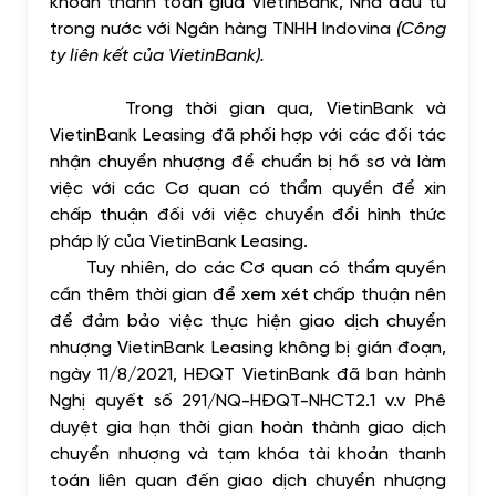
khoản thanh toán giữa VietinBank, Nhà đầu tư
trong nước với Ngân hàng TNHH Indovina
(Công
ty liên kết của VietinBank).
Trong thời gian qua, VietinBank và
VietinBank Leasing đã phối hợp với các đối tác
nhận chuyển nhượng để chuẩn bị hồ sơ và làm
việc với các Cơ quan có thẩm quyền để xin
chấp thuận đối với việc chuyển đổi hình thức
pháp lý của VietinBank Leasing.
Tuy nhiên, do các Cơ quan có thẩm quyền
cần thêm thời gian để xem xét chấp thuận nên
để đảm bảo việc thực hiện giao dịch chuyển
nhượng VietinBank Leasing không bị gián đoạn,
ngày 11/8/2021, HĐQT VietinBank đã ban hành
Nghị quyết số 291/NQ-HĐQT-NHCT2.1 v.v Phê
duyệt gia hạn thời gian hoàn thành giao dịch
chuyển nhượng và tạm khóa tài khoản thanh
toán liên quan đến giao dịch chuyển nhượng