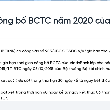
công bố BCTC năm 2020 của
UBCKNN) có công văn số 983/UBCK-GSĐC v/v “gia hạn thời g
gia hạn thời gian công bố BCTC của VietinBank lập cho năm 
2015/TT-BTC ngày 06/10/2015 của Bộ trưởng Bộ tài chính h
 xét quý
(nếu có)
trong thời hạn 30 ngày kể từ ngày kết thú
oát xét trong thời hạn 60 ngày kể từ ngày kết thúc 06 thá
CTC”.