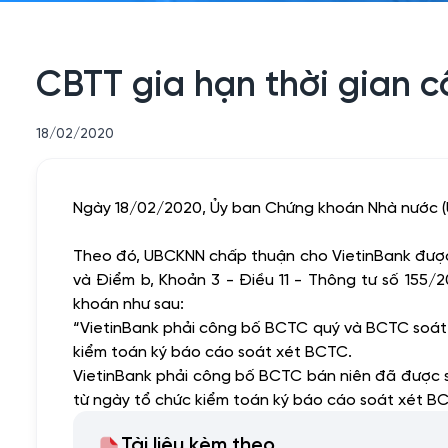
CBTT gia hạn thời gian 
18/02/2020
Ngày 18/02/2020, Ủy ban Chứng khoán Nhà nước (
Theo đó, UBCKNN chấp thuận cho VietinBank được 
và Điểm b, Khoản 3 - Điều 11 - Thông tư số 155/
khoán như sau:
“VietinBank phải công bố BCTC quý và BCTC soát
kiểm toán ký báo cáo soát xét BCTC.
VietinBank phải công bố BCTC bán niên đã được s
từ ngày tổ chức kiểm toán ký báo cáo soát xét B
Tài liệu kèm theo