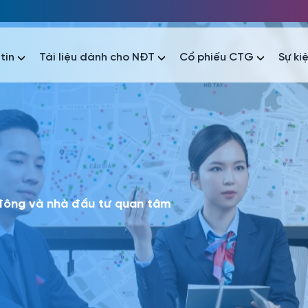
tin
Tài liệu dành cho NĐT
Cổ phiếu CTG
Sự ki
nhất
nhất
áo tài chính
Thông tin giao dịch
Công bố thông tin
Sự kiện
tài chính
Thông tin giao dịch
Công bố thông tin
Sự kiện
 đông và nhà đầu tư quan tâm