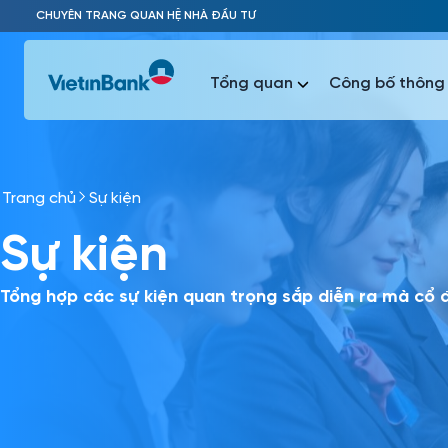
Skip to Main Content
CHUYÊN TRANG QUAN HỆ NHÀ ĐẦU TƯ
Tổng quan
Công bố thông 
Trang chủ
Sự kiện
Phổ biến 
Sự kiện
Phổ biến 
Báo c
Báo cáo 
Tổng hợp các sự kiện quan trọng sắp diễn ra mà cổ