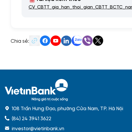
CV_CBTT_gia_han_thoi_gian_CBTT_BCTC_na
Chia sẻ:
108 Trần Hưng Đạo, phường Cửa Nam, TP. Hà Nội
(84) 24 3941 3622
investor@vietinbank.vn