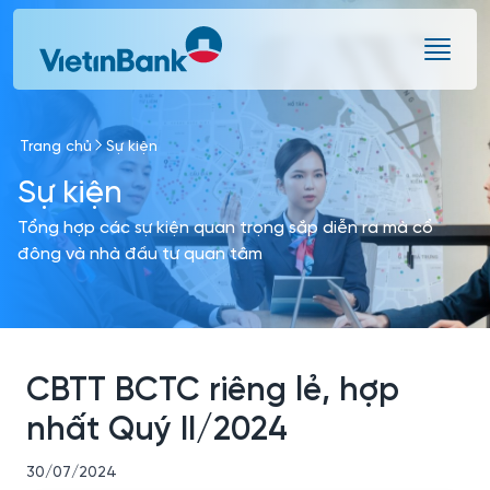
Skip to Main Content
Trang chủ
Sự kiện
Sự kiện
Tổng hợp các sự kiện quan trọng sắp diễn ra mà cổ
đông và nhà đầu tư quan tâm
CBTT BCTC riêng lẻ, hợp
nhất Quý II/2024
30/07/2024