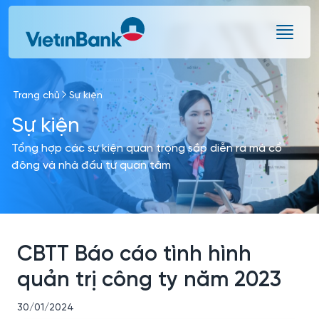
Skip to Main Content
Trang chủ
Sự kiện
Sự kiện
Tổng hợp các sự kiện quan trọng sắp diễn ra mà cổ
đông và nhà đầu tư quan tâm
CBTT Báo cáo tình hình
quản trị công ty năm 2023
30/01/2024