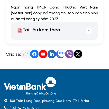
Ngân hàng TMCP Công Thương Việt Nam
(VietinBank) công bố thông tin Báo cáo tình hình
quản trị công ty năm 2023.
Tài liệu kèm theo
Chia sẻ:
108 Trần Hưng Đạo, phường Cửa Nam, TP. Hà Nội
(84) 24 3941 3622