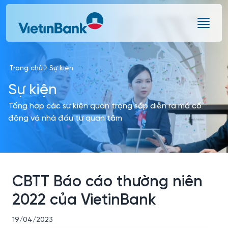
Skip to Main Content
Trang chủ
Sự kiện
Sự kiện
Tổng hợp các sự kiện quan trọng sắp diễn ra mà cổ
đông và nhà đầu tư quan tâm
CBTT Báo cáo thường niên
2022 của VietinBank
19/04/2023