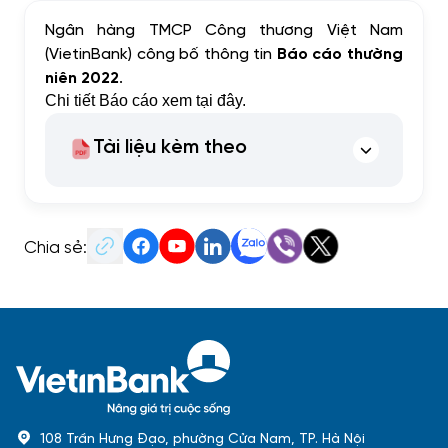
Ngân hàng TMCP Công thương Việt Nam
(VietinBank) công bố thông tin
Báo cáo thường
niên 2022
.
Chi tiết Báo cáo xem
tại đây
.
Tài liệu kèm theo
Chia sẻ:
108 Trần Hưng Đạo, phường Cửa Nam, TP. Hà Nội