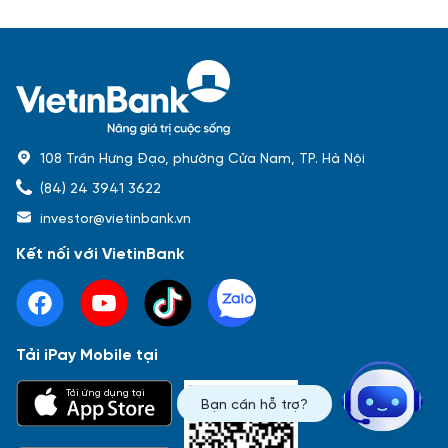
108 Trần Hưng Đạo, phường Cửa Nam, TP. Hà Nội
(84) 24 3941 3622
investor@vietinbank.vn
Kết nối với VietinBank
Tải iPay Mobile tại
Phổ biến nhất
Tải ứng dụng tại
Bạn cần hỗ trợ?
Báo cáo tài chính
Thông tin giao dịch
Công bố thông tin
Sự kiện
Tài liệu