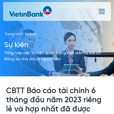
Skip to Main Content
Trang chủ
Sự kiện
Sự kiện
Tổng hợp các sự kiện quan trọng sắp diễn ra mà cổ
đông và nhà đầu tư quan tâm
CBTT Báo cáo tài chính 6
tháng đầu năm 2023 riêng
lẻ và hợp nhất đã được