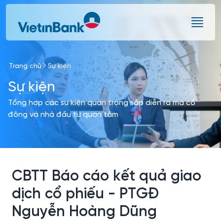
Skip to Main Content
Trang chủ
Sự kiện
Sự kiện
Tổng hợp các sự kiện quan trọng sắp diễn ra mà cổ
đông và nhà đầu tư quan tâm
CBTT Báo cáo kết quả giao
dịch cổ phiếu - PTGĐ
Nguyễn Hoàng Dũng