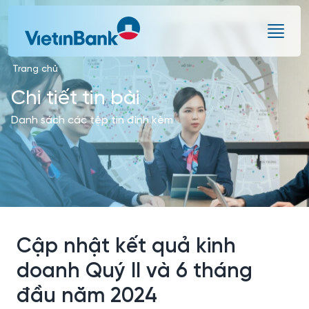
Skip to Main Content
Trang chủ
Chi tiết tin bài
Danh sách các tệp tin đính kèm
Cập nhật kết quả kinh
doanh Quý II và 6 tháng
đầu năm 2024