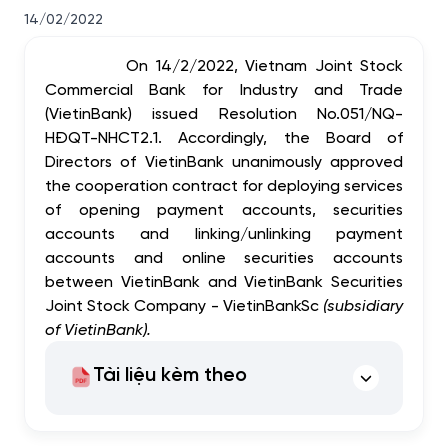
14/02/2022
On
14/2/2022
, Vietnam Joint Stock
Commercial Bank for Industry and Trade
(VietinBank) issued Resolution No.051/NQ-
HĐQT-NHCT2.1. Accordingly, the Board of
Directors of VietinBank unanimously approved
the cooperation contract for deploying services
of opening payment accounts, securities
accounts and linking/unlinking payment
accounts and online securities accounts
between VietinBank and VietinBank Securities
Joint Stock Company - VietinBankSc
(subsidiary
of VietinBank).
Tài liệu kèm theo