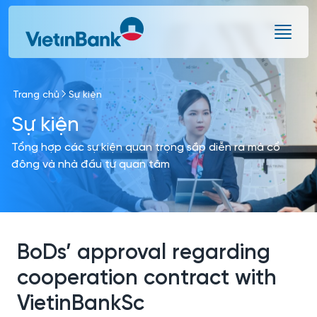
Skip to Main Content
Trang chủ
Sự kiện
Sự kiện
Tổng hợp các sự kiện quan trọng sắp diễn ra mà cổ
đông và nhà đầu tư quan tâm
BoDs’ approval regarding
cooperation contract with
VietinBankSc