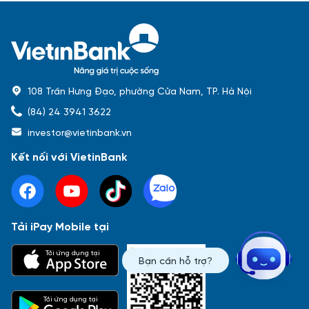
108 Trần Hưng Đạo, phường Cửa Nam, TP. Hà Nội
(84) 24 3941 3622
investor@vietinbank.vn
Kết nối với VietinBank
Tải iPay Mobile tại
Phổ biến nhất
Tải ứng dụng tại
Bạn cần hỗ trợ?
Báo cáo tài chính
Thông tin giao dịch
Công bố thông tin
Sự kiện
Tài liệu
Tải ứng dụng tại