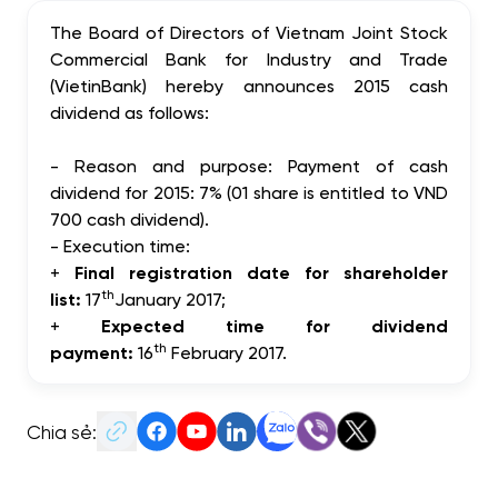
The Board of Directors of Vietnam Joint Stock
Commercial Bank for Industry and Trade
(VietinBank) hereby announces 2015 cash
dividend
as follows:
- Reason and purpose:
Payment of cash
dividend for 2015: 7% (01 share is entitled to VND
700 cash dividend).
- Execution time:
+
Final registration date for shareholder
th
list:
17
January 2017;
+
Expected time for dividend
th
payment:
16
February 2017.
Chia sẻ: