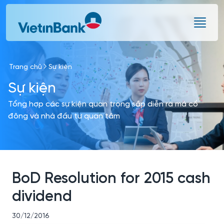
Skip to Main Content
Trang chủ
Sự kiện
Sự kiện
Tổng hợp các sự kiện quan trọng sắp diễn ra mà cổ
đông và nhà đầu tư quan tâm
BoD Resolution for 2015 cash
dividend
30/12/2016