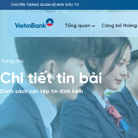
Skip to Main Content
CHUYÊN TRANG QUAN HỆ NHÀ ĐẦU TƯ
Tổng quan
Công bố thông 
Trang chủ
Phổ biến 
Chi tiết tin bài
Phổ biến 
Báo c
Báo cáo 
Danh sách các tệp tin đính kèm