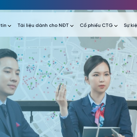
tin
Tài liệu dành cho NĐT
Cổ phiếu CTG
Sự ki
nhất
nhất
áo tài chính
Thông tin giao dịch
Công bố thông tin
Sự kiện
tài chính
Thông tin giao dịch
Công bố thông tin
Sự kiện