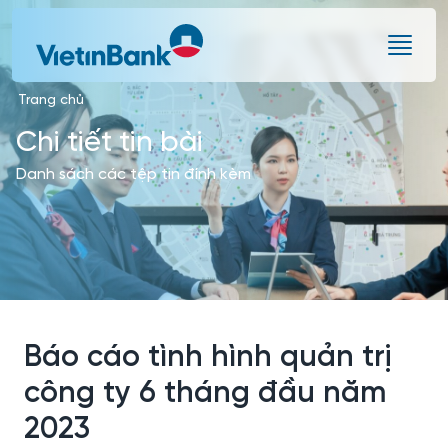
Skip to Main Content
Trang chủ
Chi tiết tin bài
Danh sách các tệp tin đính kèm
Báo cáo tình hình quản trị
công ty 6 tháng đầu năm
2023