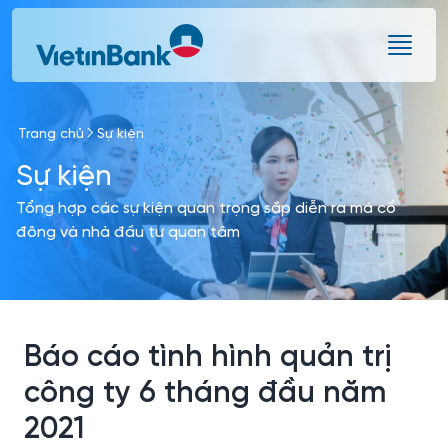
Skip to Main Content
Trang chủ
Sự kiện
Sự kiện
Tổng hợp các sự kiện quan trọng sắp diễn ra mà cổ
đông và nhà đầu tư quan tâm
Báo cáo tình hình quản trị
công ty 6 tháng đầu năm
2021