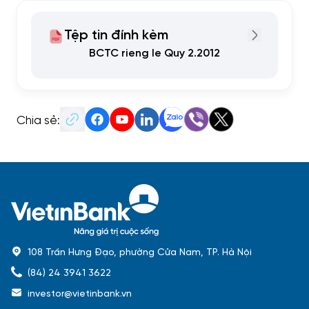
Tệp tin đính kèm
BCTC rieng le Quy 2.2012
Chia sẻ:
108 Trần Hưng Đạo, phường Cửa Nam, TP. Hà Nội
(84) 24 3941 3622
investor@vietinbank.vn