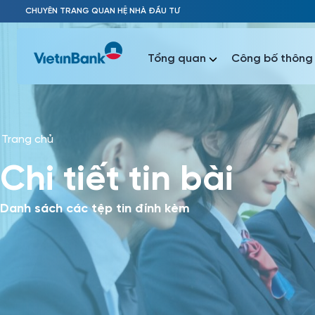
Skip to Main Content
CHUYÊN TRANG QUAN HỆ NHÀ ĐẦU TƯ
Tổng quan
Công bố thông 
Trang chủ
Phổ biến 
Chi tiết tin bài
Phổ biến 
Báo c
Báo cáo 
Danh sách các tệp tin đính kèm