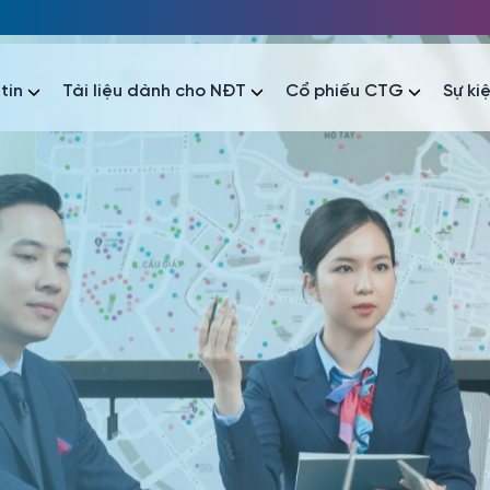
tin
Tài liệu dành cho NĐT
Cổ phiếu CTG
Sự ki
nhất
nhất
áo tài chính
Thông tin giao dịch
Công bố thông tin
Sự kiện
tài chính
Thông tin giao dịch
Công bố thông tin
Sự kiện