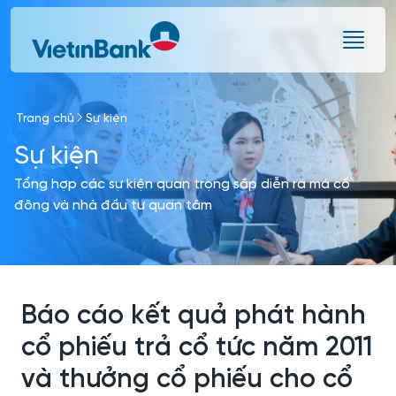
Skip to Main Content
Trang chủ
Sự kiện
Sự kiện
Tổng hợp các sự kiện quan trọng sắp diễn ra mà cổ
đông và nhà đầu tư quan tâm
Báo cáo kết quả phát hành
cổ phiếu trả cổ tức năm 2011
và thưởng cổ phiếu cho cổ