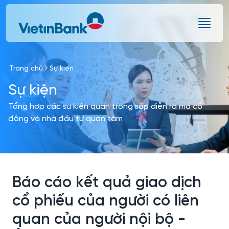
Skip to Main Content
Trang chủ
Sự kiện
Sự kiện
Tổng hợp các sự kiện quan trọng sắp diễn ra mà cổ
đông và nhà đầu tư quan tâm
Báo cáo kết quả giao dịch
cổ phiếu của người có liên
quan của người nội bộ -