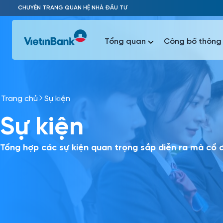
Skip to Main Content
CHUYÊN TRANG QUAN HỆ NHÀ ĐẦU TƯ
Tổng quan
Công bố thông 
Trang chủ
Sự kiện
Phổ biến 
Sự kiện
Phổ biến 
Báo c
Báo cáo 
Tổng hợp các sự kiện quan trọng sắp diễn ra mà cổ