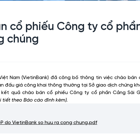
n cổ phiếu Công ty cổ phầ
ng chúng
ệt Nam (VietinBank) đã công bố thông tin việc chào bán
án đấu giá công khai thông thường tại Sở giao dịch chứng kh
 kết quả chào bán cổ phiếu Công ty cổ phần Cảng Sài G
i tiết theo Báo cáo đính kèm).
 do VietinBank so huu ra cong chung.pdf