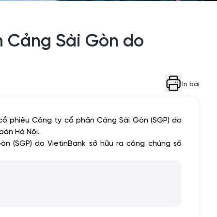
n Cảng Sài Gòn do
In bài
 cổ phiếu Công ty cổ phần Cảng Sài Gòn (SGP) do
oán Hà Nội.
òn (SGP) do VietinBank sở hữu ra công chúng số