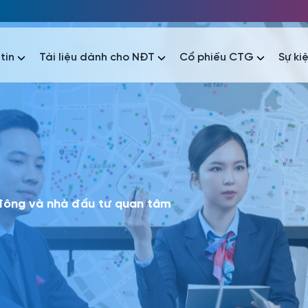
tin
Tài liệu dành cho NĐT
Cổ phiếu CTG
Sự ki
nhất
nhất
áo tài chính
Thông tin giao dịch
Công bố thông tin
Sự kiện
tài chính
Thông tin giao dịch
Công bố thông tin
Sự kiện
 đông và nhà đầu tư quan tâm