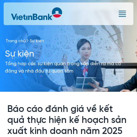
Skip to Main Content
Trang chủ
Sự kiện
Sự kiện
Tổng hợp các sự kiện quan trọng sắp diễn ra mà cổ
đông và nhà đầu tư quan tâm
Báo cáo đánh giá về kết
quả thực hiện kế hoạch sản
xuất kinh doanh năm 2025