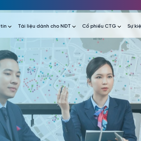
tin
Tài liệu dành cho NĐT
Cổ phiếu CTG
Sự ki
nhất
nhất
áo tài chính
Thông tin giao dịch
Công bố thông tin
Sự kiện
tài chính
Thông tin giao dịch
Công bố thông tin
Sự kiện