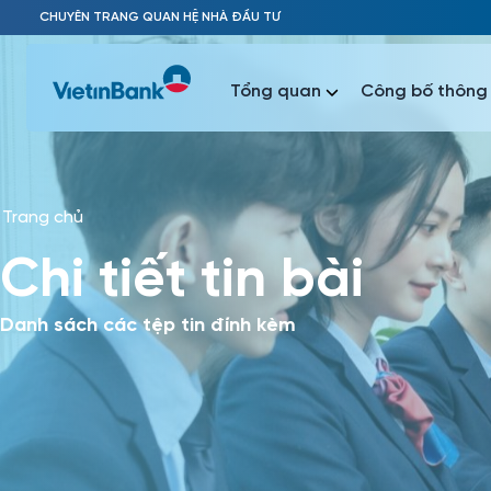
Skip to Main Content
CHUYÊN TRANG QUAN HỆ NHÀ ĐẦU TƯ
Tổng quan
Công bố thông 
Trang chủ
Phổ biến 
Chi tiết tin bài
Phổ biến 
Báo c
Báo cáo 
Danh sách các tệp tin đính kèm