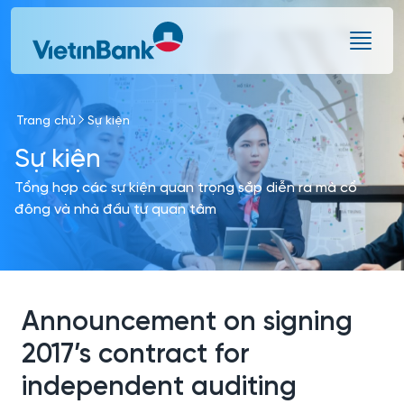
Skip to Main Content
Trang chủ
Sự kiện
Sự kiện
Tổng hợp các sự kiện quan trọng sắp diễn ra mà cổ
đông và nhà đầu tư quan tâm
Announcement on signing
2017’s contract for
independent auditing