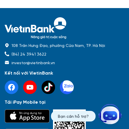
108 Trần Hưng Đạo, phường Cửa Nam, TP. Hà Nội
(84) 24 3941 3622
investor@vietinbank.vn
Kết nối với VietinBank
Tải iPay Mobile tại
Phổ biến nhất
Tải ứng dụng tại
Bạn cần hỗ trợ?
Báo cáo tài chính
Thông tin giao dịch
Công bố thông tin
Sự kiện
Tài liệu