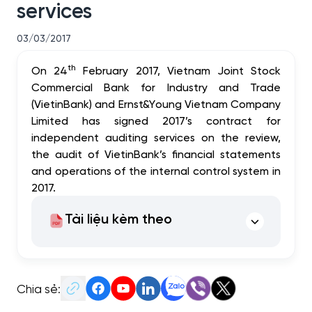
services
03/03/2017
th
On 24
February 2017,
Vietnam Joint Stock
Commercial Bank for Industry and Trade
(VietinBank)
and
Ernst&Young
Vietnam Company
Limited has signed 2017’s contract for
independent auditing services on the review,
the audit of VietinBank’s financial statements
and operations of the internal control system in
2017.
Tài liệu kèm theo
Chia sẻ: