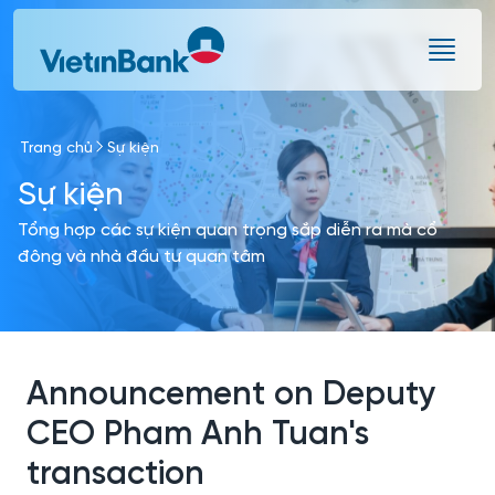
Skip to Main Content
Trang chủ
Sự kiện
Sự kiện
Tổng hợp các sự kiện quan trọng sắp diễn ra mà cổ
đông và nhà đầu tư quan tâm
Announcement on Deputy
CEO Pham Anh Tuan's
transaction