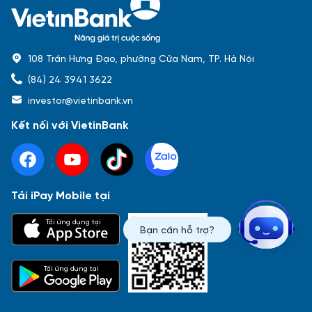
108 Trần Hưng Đạo, phường Cửa Nam, TP. Hà Nội
(84) 24 3941 3622
investor@vietinbank.vn
Kết nối với VietinBank
Tải iPay Mobile tại
Phổ biến nhất
Tải ứng dụng tại
Bạn cần hỗ trợ?
Báo cáo tài chính
Thông tin giao dịch
Công bố thông tin
Sự kiện
Tài liệu
Tải ứng dụng tại