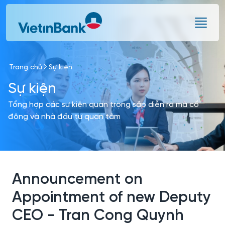
Skip to Main Content
Trang chủ
Sự kiện
Sự kiện
Tổng hợp các sự kiện quan trọng sắp diễn ra mà cổ
đông và nhà đầu tư quan tâm
Announcement on
Appointment of new Deputy
CEO - Tran Cong Quynh