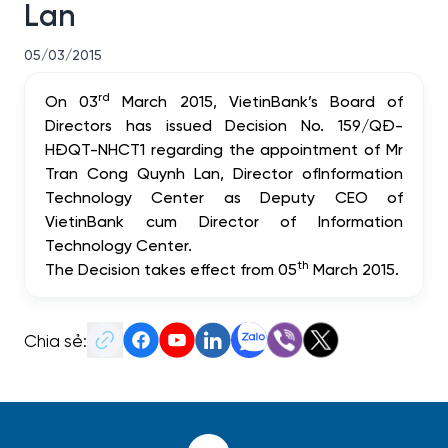
Lan
05/03/2015
rd
On 03
March 2015, VietinBank’s Board of
Directors has issued Decision No. 159/QĐ-
HĐQT-NHCT1 regarding the appointment of Mr
Tran Cong Quynh Lan, Director
of
Information
Technology
Center
as Deputy CEO of
VietinBank cum Director of
Information
Technology
Center
.
th
The Decision takes effect from 05
March 2015.
Chia sẻ: