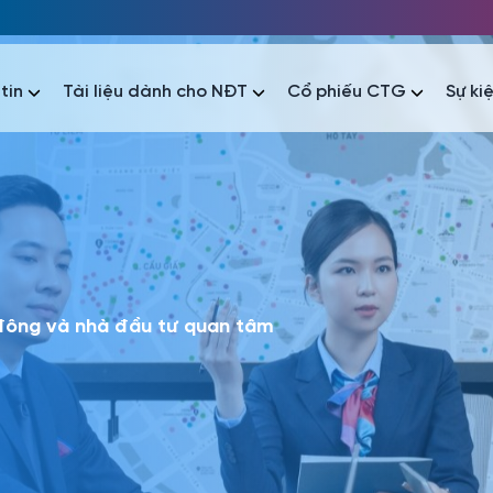
tin
Tài liệu dành cho NĐT
Cổ phiếu CTG
Sự ki
nhất
nhất
áo tài chính
Thông tin giao dịch
Công bố thông tin
Sự kiện
tài chính
Thông tin giao dịch
Công bố thông tin
Sự kiện
 đông và nhà đầu tư quan tâm