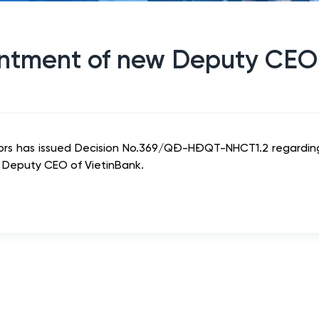
ntment of new Deputy CEO
ctors has issued Decision No.369/QĐ-HĐQT-NHCT1.2 regarding
Deputy CEO of VietinBank.