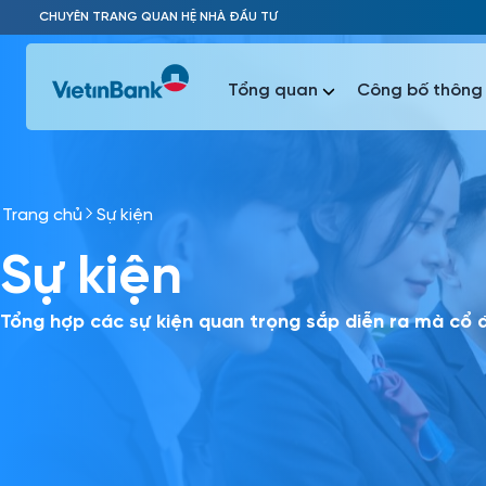
Skip to Main Content
CHUYÊN TRANG QUAN HỆ NHÀ ĐẦU TƯ
Tổng quan
Công bố thông 
Trang chủ
Sự kiện
Phổ biến 
Sự kiện
Phổ biến 
Báo c
Báo cáo 
Tổng hợp các sự kiện quan trọng sắp diễn ra mà cổ