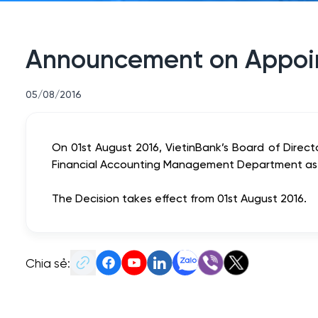
Announcement on Appoi
05/08/2016
On 01st August 2016, VietinBank’s Board of Dire
Financial Accounting Management Department as 
The Decision takes effect from 01st August 2016.
Chia sẻ: