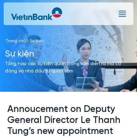
Skip to Main Content
Trang chủ
Sự kiện
Sự kiện
Tổng hợp các sự kiện quan trọng sắp diễn ra mà cổ
đông và nhà đầu tư quan tâm
Annoucement on Deputy
General Director Le Thanh
Tung’s new appointment