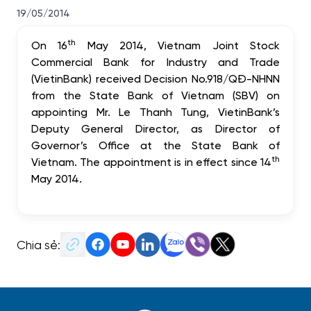
19/05/2014
th
On 16
May 2014, Vietnam Joint Stock
Commercial Bank for Industry and Trade
(VietinBank) received Decision No.918/QĐ-NHNN
from the State Bank of Vietnam (SBV) on
appointing Mr. Le Thanh Tung, VietinBank’s
Deputy General Director, as Director of
Governor’s Office at the State Bank of
th
Vietnam. The appointment is in effect since 14
May 2014.
Chia sẻ: