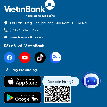
108 Trần Hưng Đạo, phường Cửa Nam, TP. Hà Nội
(84) 24 3941 3622
investor@vietinbank.vn
Kết nối với VietinBank
Tải iPay Mobile tại
Phổ biến nhất
Tải ứng dụng tại
Bạn cần hỗ trợ?
Báo cáo tài chính
Thông tin giao dịch
Công bố thông tin
Sự kiện
Tài liệu
Tải ứng dụng tại