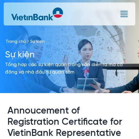
Skip to Main Content
Trang chủ
Sự kiện
Sự kiện
Tổng hợp các sự kiện quan trọng sắp diễn ra mà cổ
đông và nhà đầu tư quan tâm
Annoucement of
Registration Certificate for
VietinBank Representative