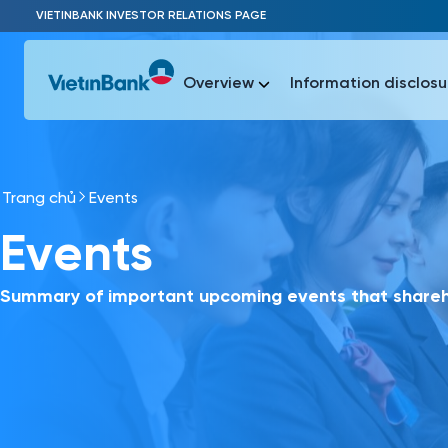
Skip to Main Content
VIETINBANK INVESTOR RELATIONS PAGE
Overview
Information disclosu
Trang chủ
Events
Most Popu
Events
Most Popu
Báo c
Báo cáo 
Summary of important upcoming events that shareho