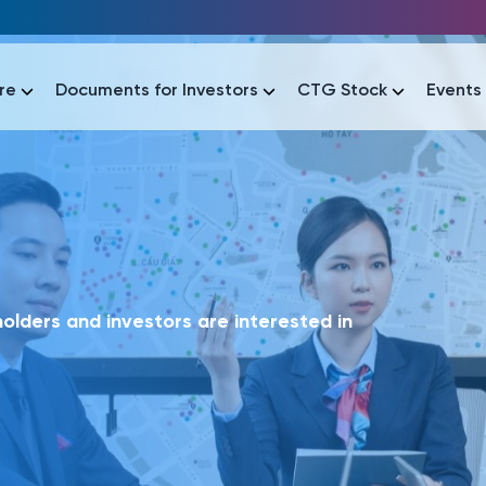
re
Documents for Investors
CTG Stock
Events
lar
lar
áo tài chính
Thông tin giao dịch
Công bố thông tin
Sự kiện
tài chính
Thông tin giao dịch
Công bố thông tin
Sự kiện
lders and investors are interested in