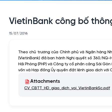
VietinBank công bố thông
15/07/2016
Theo chủ trương của Chính phủ và Ngân hàng Nh
(VietinBank) đã ban hành Nghị quyết số 360/NQ
Hải Phòng (PHP) và Công ty cổ phần cảng Sài Gòn (
vốn và Hợp đồng Ủy quyền đặt lệnh giao dịch vớ
Attachments
CV_CBTT_HD_giao_dich_voi_VietinBankSc.pdf