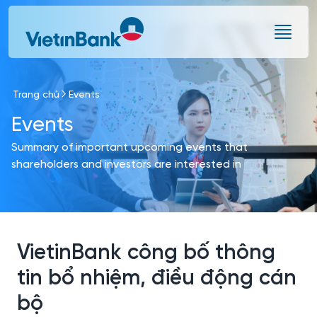
Skip to Main Content
Trang chủ
Events
Events
Summary of important upcoming events that
shareholders and investors are interested in
VietinBank công bố thông
tin bổ nhiệm, điều động cán
bộ