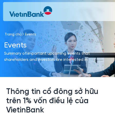
Skip to Main Content
Trang chủ
Events
Events
Summary of important upcoming events that
shareholders and investors are interested in
Thông tin cổ đông sở hữu
trên 1% vốn điều lệ của
VietinBank