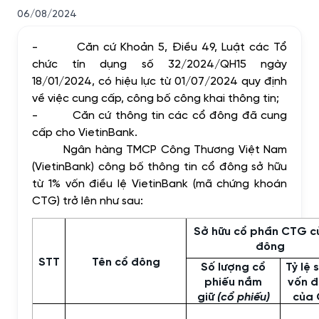
06/08/2024
-
Căn cứ Khoản 5, Điều 49, Luật các Tổ
chức tín dụng số 32/2024/QH15 ngày
18/01/2024, có hiệu lực từ 01/07/2024 quy định
về việc cung cấp, công bố công khai thông tin;
-
Căn cứ thông tin các cổ đông đã cung
cấp cho VietinBank.
Ngân hàng TMCP Công Thương Việt Nam
(VietinBank) công bố thông tin cổ đông sở hữu
từ 1% vốn điều lệ VietinBank (mã chứng khoán
CTG) trở lên như sau:
Sở hữu cổ phần CTG c
đông
STT
Tên cổ đông
Số lượng cổ
Tỷ lệ 
phiếu nắm
vốn đ
giữ
(cổ phiếu)
của