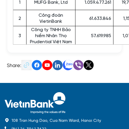
1
MUFG Bank, Ltd
1.059.477.261
19,
Công đoàn
2
61.633.846
1,
VietinBank
Công ty TNHH Bảo
3
hiểm Nhân Thọ
57.619.985
1,
Prudential Việt Nam
Share:
108 Tran Hung Dao, Cua Nam Ward, Hanoi City
(84) 24 3941 3622