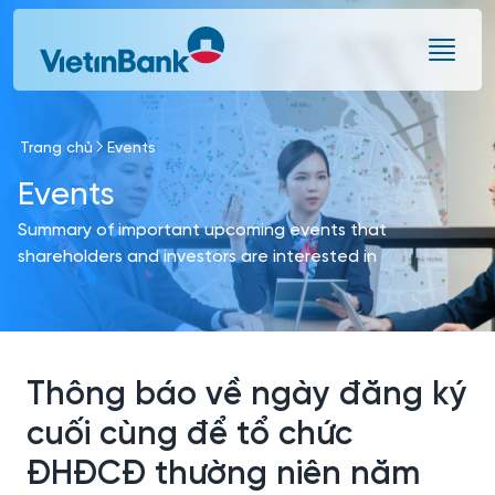
Skip to Main Content
Trang chủ
Events
Events
Summary of important upcoming events that
shareholders and investors are interested in
Thông báo về ngày đăng ký
cuối cùng để tổ chức
ĐHĐCĐ thường niên năm