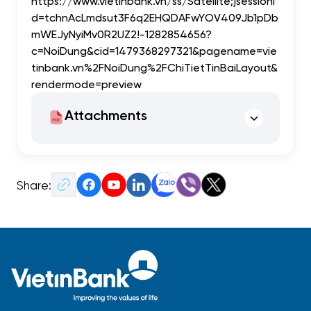
https://www.vietinbank.vn/ss/Satellite;jsessioni
d=tchnAcLmdsut3F6q2EHQDAFwYOV409Jb1pDb
mWEJyNyiMv0R2UZ2!-1282854656?
c=NoiDung&cid=1479368297321&pagename=vie
tinbank.vn%2FNoiDung%2FChiTietTinBaiLayout&
rendermode=preview
Attachments
Share: