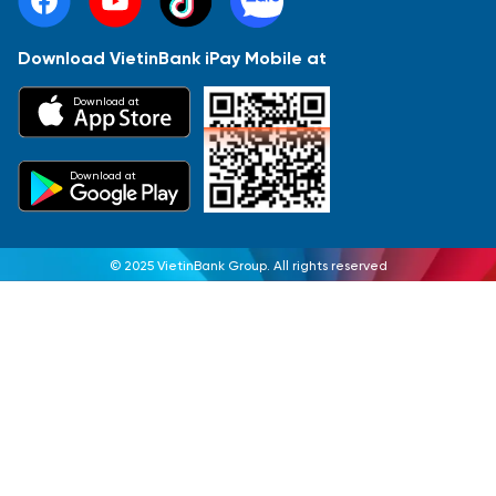
Download VietinBank iPay Mobile at
Download at
Download at
© 2025 VietinBank Group. All rights reserved