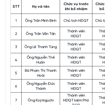
Chức vụ trước
Chức
STT
Họ và tên
khi bổ nhiệm
bổ
1
Ông Trần Minh Bình
Chủ tịch HĐQT
Chủ t
Thành viên
Thà
2
Ông Trần Văn Tần
HĐQT
Thành viên
Thà
3
Ông Lê Thanh Tùng
HĐQT
Ông Nguyễn Thế
Thành viên
Thà
4
Huân
HĐQT
Bà Phạm Thị Thanh
Thành viên
Thà
5
Hoài
HĐQT
Ông Nguyễn Đức
Thành viên
Thà
6
Thành
HĐQT
Thành viên
Thà
7
Ông Koji Iriguchi
HĐQT kiêm Phó
TGĐ