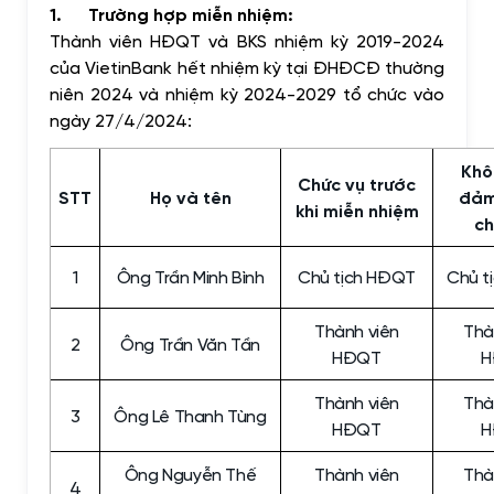
1. Trường hợp miễn nhiệm:
Thành viên HĐQT và BKS nhiệm kỳ 2019-2024
của VietinBank hết nhiệm kỳ tại ĐHĐCĐ thường
niên 2024 và nhiệm kỳ 2024-2029 tổ chức vào
ngày 27/4/2024:
Khô
Chức vụ trước
STT
Họ và tên
đảm
khi miễn nhiệm
ch
1
Ông Trần Minh Bình
Chủ tịch HĐQT
Chủ t
Thành viên
Thà
2
Ông Trần Văn Tần
HĐQT
H
Thành viên
Thà
3
Ông Lê Thanh Tùng
HĐQT
H
Ông Nguyễn Thế
Thành viên
Thà
4