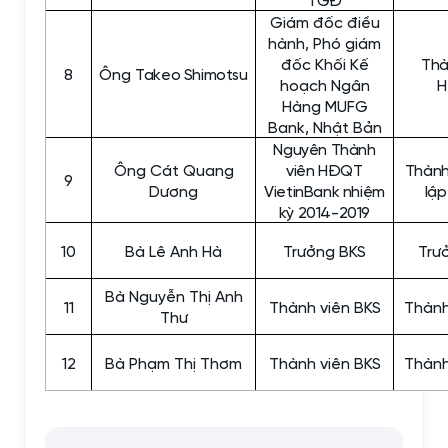
Giám đốc điều
hành, Phó giám
đốc Khối Kế
Thà
8
Ông
Takeo Shimotsu
hoạch
Ngân
Hàng MUFG
Bank, Nh
ật Bản
Nguyên Thành
Ông Cát Quang
viên HĐQT
Thành
9
Dương
VietinBank nhiệm
lậ
kỳ 2014-2019
10
Bà Lê Anh Hà
Trưởng BKS
Trư
Bà Nguyễn Thị Anh
11
Thành viên BKS
Thành
Thư
12
Bà Phạm Thị Thơm
Thành viên BKS
Thành