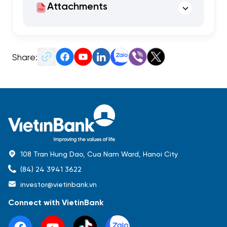
Attachments
Share:
108 Tran Hung Dao, Cua Nam Ward, Hanoi City
(84) 24 3941 3622
investor@vietinbank.vn
Connect with VietinBank