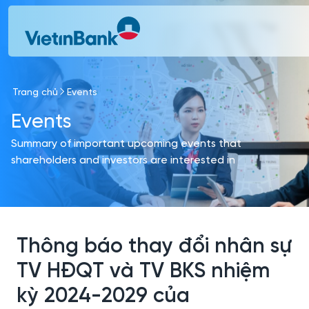
Skip to Main Content
Trang chủ
Events
Events
Summary of important upcoming events that
shareholders and investors are interested in
Thông báo thay đổi nhân sự
TV HĐQT và TV BKS nhiệm
kỳ 2024-2029 của