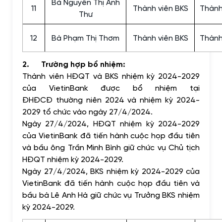
Bà Nguyễn Thị Anh
11
Thành viên BKS
Thành
Thư
12
Bà Phạm Thị Thơm
Thành viên BKS
Thành
2. Trường hợp bổ nhiệm:
Thành viên HĐQT và BKS nhiệm kỳ 2024-2029
của VietinBank được bổ nhiệm tại
ĐHĐCĐ thường niên 2024 và nhiệm kỳ 2024-
2029 tổ chức vào ngày 27/4/2024.
Ngày 27/4/2024, HĐQT nhiệm kỳ 2024-2029
của VietinBank đã tiến hành cuộc họp đầu tiên
và bầu ông Trần Minh Bình giữ chức vụ Chủ tịch
HĐQT nhiệm kỳ 2024-2029.
Ngày 27/4/2024, BKS nhiệm kỳ 2024-2029 của
VietinBank đã tiến hành cuộc họp đầu tiên và
bầu bà Lê Anh Hà giữ chức vụ Trưởng BKS nhiệm
kỳ 2024-2029.