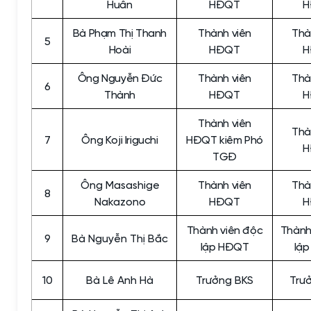
Huân
HĐQT
H
Bà Phạm Thị Thanh
Thành viên
Thà
5
Hoài
HĐQT
H
Ông Nguyễn Đức
Thành viên
Thà
6
Thành
HĐQT
H
Thành viên
Thà
7
Ông Koji Iriguchi
HĐQT kiêm Phó
H
TGĐ
Ông Masashige
Thành viên
Thà
8
Nakazono
HĐQT
H
Thành viên độc
Thành
9
Bà Nguyễn Thị Bắc
lập HĐQT
lậ
10
Bà Lê Anh Hà
Trưởng BKS
Trư