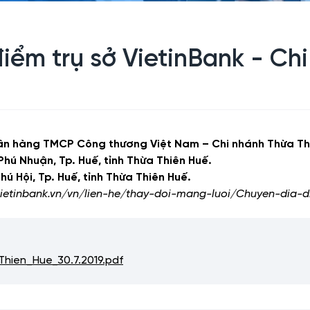
iểm trụ sở VietinBank - Ch
n hàng TMCP Công thương Việt Nam – Chi nhánh
Thừa Th
hú Nhuận, Tp. Huế, tỉnh Thừa Thiên Huế.
ú Hội, Tp. Huế, tỉnh Thừa Thiên Huế.
vietinbank.vn/vn/lien-he/thay-doi-mang-luoi/Chuyen-dia
hien_Hue_30.7.2019.pdf