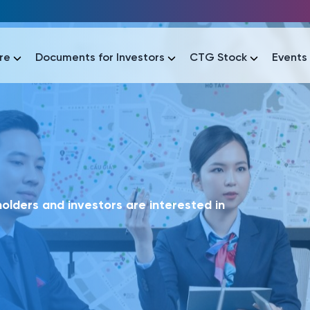
re
Documents for Investors
CTG Stock
Events
lar
lar
áo tài chính
Thông tin giao dịch
Công bố thông tin
Sự kiện
tài chính
Thông tin giao dịch
Công bố thông tin
Sự kiện
lders and investors are interested in