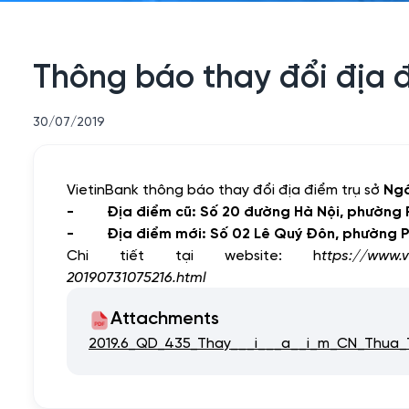
Thông báo thay đổi địa đ
30/07/2019
VietinBank thông báo thay đổi địa điểm trụ sở
Ngâ
-
Địa điểm cũ
: Số 20 đường Hà Nội, phường P
-
Địa điểm mới
: Số 02 Lê Quý Đôn, phường Ph
Chi tiết tại website:
h
ttps://www.
20190731075216.html
Attachments
2019.6_QD_435_Thay___i___a__i_m_CN_Thua_T