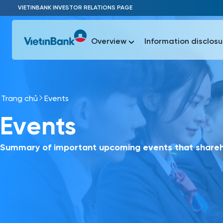
Skip to Main Content
VIETINBANK INVESTOR RELATIONS PAGE
Overview
Information disclosu
Trang chủ
Events
Most Popu
Events
Most Popu
Báo c
Báo cáo 
Summary of important upcoming events that shareho