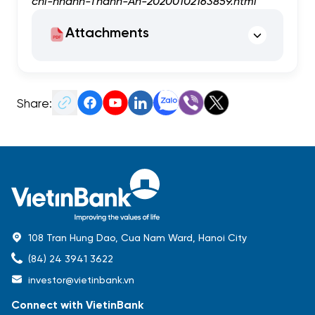
chi-nhanh-Thanh-An-20200102163859.html
Attachments
Share:
108 Tran Hung Dao, Cua Nam Ward, Hanoi City
(84) 24 3941 3622
investor@vietinbank.vn
Connect with VietinBank