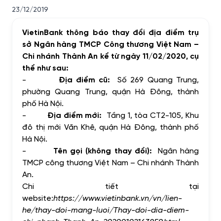
23/12/2019
VietinBank thông báo thay đổi địa điểm trụ
sở Ngân hàng TMCP Công thương Việt Nam –
Chi nhánh
Thành An kể từ ngày
11/02/2020
,
cụ
thể như sau:
-
Địa điểm cũ:
Số 269 Quang Trung,
phường Quang Trung, quận Hà Đông, thành
phố Hà Nội.
-
Địa điểm mới:
Tầng 1, tòa CT2-105, Khu
đô thị mới Văn Khê, quận Hà Đông, thành phố
Hà Nội.
-
Tên gọi (không thay đổi):
Ngân hàng
TMCP công thương Việt Nam – Chi nhánh Thành
An.
Chi tiết tại
website:
https://www.vietinbank.vn/vn/lien-
he/thay-doi-mang-luoi/Thay-doi-dia-diem-