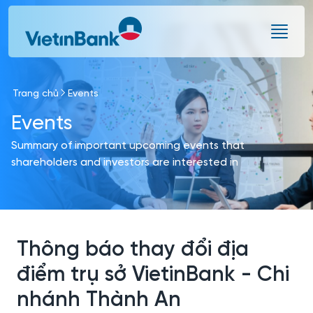
Skip to Main Content
Trang chủ
Events
Events
Summary of important upcoming events that
shareholders and investors are interested in
Thông báo thay đổi địa
điểm trụ sở VietinBank - Chi
nhánh Thành An