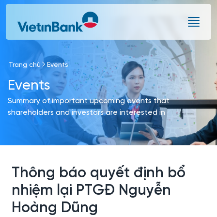
Skip to Main Content
Trang chủ
Events
Events
Summary of important upcoming events that
shareholders and investors are interested in
Thông báo quyết định bổ
nhiệm lại PTGĐ Nguyễn
Hoàng Dũng