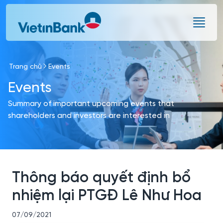
Skip to Main Content
Trang chủ
Events
Events
Summary of important upcoming events that
shareholders and investors are interested in
Thông báo quyết định bổ
nhiệm lại PTGĐ Lê Như Hoa
07/09/2021