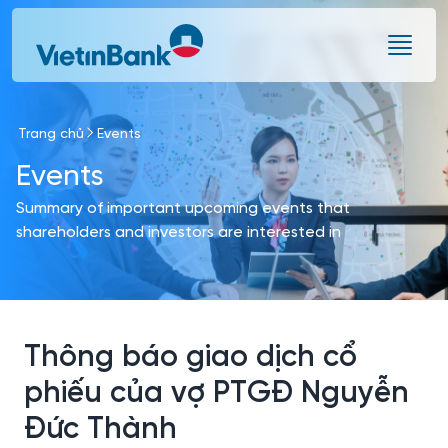
Skip to Main Content
Trang chủ
Events
Events
Summary of important upcoming events that
shareholders and investors are interested in
Thông báo giao dịch cổ
phiếu của vợ PTGĐ Nguyễn
Đức Thành