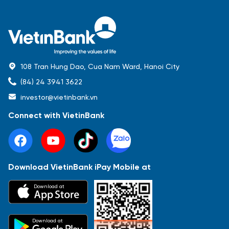
108 Tran Hung Dao, Cua Nam Ward, Hanoi City
(84) 24 3941 3622
investor@vietinbank.vn
Connect with VietinBank
Download VietinBank iPay Mobile at
Most Popular
Download at
Báo cáo tài chính
Thông tin giao dịch
Công bố thông tin
Sự kiện
Tài liệu
Download at