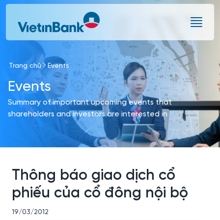
Skip to Main Content
Trang chủ
Events
Events
Summary of important upcoming events that
shareholders and investors are interested in
Thông báo giao dịch cổ
phiếu của cổ đông nội bộ
19/03/2012