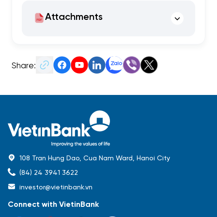
Attachments
Share:
108 Tran Hung Dao, Cua Nam Ward, Hanoi City
(84) 24 3941 3622
investor@vietinbank.vn
Connect with VietinBank