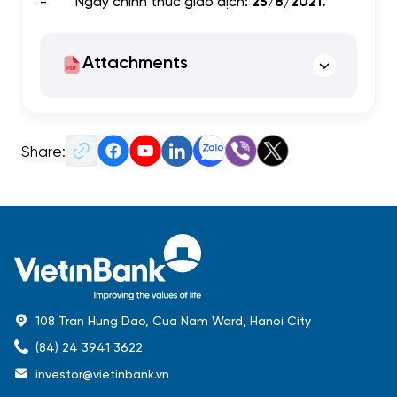
-
Ngày chính thức giao dịch:
25/8/2021.
Attachments
Share:
108 Tran Hung Dao, Cua Nam Ward, Hanoi City
(84) 24 3941 3622
investor@vietinbank.vn