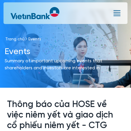
Skip to Main Content
Trang chủ
Events
Events
Summary of important upcoming events that
shareholders and investors are interested in
Thông báo của HOSE về
việc niêm yết và giao dịch
cổ phiếu niêm yết - CTG