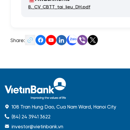
8._CV_CBTT_tai_lieu_DH.pdf
Share:
108 Tran Hung Dao, Cua Nam Ward, Hanoi City
(84) 24 3941 3622
investor@vietinbank.vn