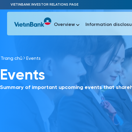
Skip to Main Content
VIETINBANK INVESTOR RELATIONS PAGE
Overview
Information disclosu
Trang chủ
Events
Most Popu
Events
Most Popu
Báo c
Báo cáo 
Summary of important upcoming events that shareho