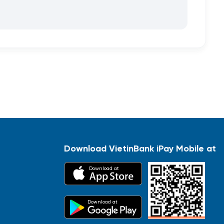
Download VietinBank iPay Mobile at
Download at
Download at