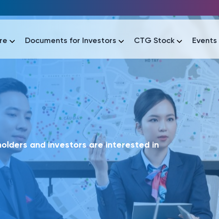
re
Documents for Investors
CTG Stock
Events
lar
lar
áo tài chính
Thông tin giao dịch
Công bố thông tin
Sự kiện
tài chính
Thông tin giao dịch
Công bố thông tin
Sự kiện
lders and investors are interested in