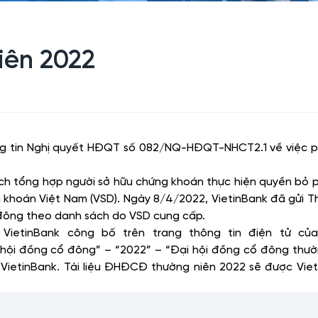
iên 2022
ng tin Nghị quyết HĐQT số 082/NQ-HĐQT-NHCT2.1 về việc 
ch tổng hợp người sở hữu chứng khoán thực hiện quyền bỏ
ng khoán Việt Nam (VSD). Ngày 8/4/2022, VietinBank đã gử
 đông theo danh sách do VSD cung cấp.
VietinBank công bố trên trang thông tin điện tử của
i hội đồng cổ đông” – “2022” – “Đại hội đồng cổ đông thư
ietinBank. Tài liệu ĐHĐCĐ thường niên 2022 sẽ được Vieti