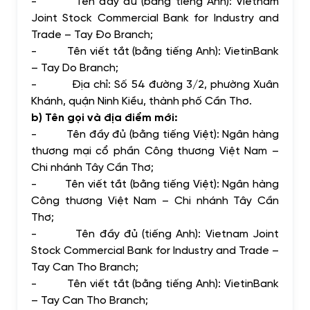
-
Tên đầy đủ (bằng tiếng Anh): Vietnam
Joint Stock Commercial Bank for Industry and
Trade – Tay Đo Branch;
-
Tên viết tắt (bằng tiếng Anh): VietinBank
– Tay Do Branch;
-
Địa chỉ: Số 54 đường 3/2, phường Xuân
Khánh, quận Ninh Kiều, thành phố Cần Thơ.
b) Tên gọi và địa điểm mới:
-
Tên đầy đủ (bằng tiếng Việt): Ngân hàng
thương mại cổ phần Công thương Việt Nam –
Chi nhánh Tây Cần Thơ;
-
Tên viết tắt (bằng tiếng Việt): Ngân hàng
Công thương Việt Nam – Chi nhánh Tây Cần
Thơ;
-
Tên đầy đủ (tiếng Anh): Vietnam Joint
Stock Commercial Bank for Industry and Trade –
Tay Can Tho Branch;
-
Tên viết tắt (bằng tiếng Anh): VietinBank
– Tay Can Tho Branch;