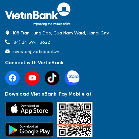
108 Tran Hung Dao, Cua Nam Ward, Hanoi City
(84) 24 3941 3622
investor@vietinbank.vn
Connect with VietinBank
Download VietinBank iPay Mobile at
Most Popular
Download at
Báo cáo tài chính
Thông tin giao dịch
Công bố thông tin
Sự kiện
Tài liệu
Download at