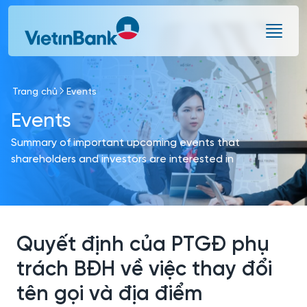
Skip to Main Content
Trang chủ
Events
Events
Summary of important upcoming events that
shareholders and investors are interested in
Quyết định của PTGĐ phụ
trách BĐH về việc thay đổi
tên gọi và địa điểm