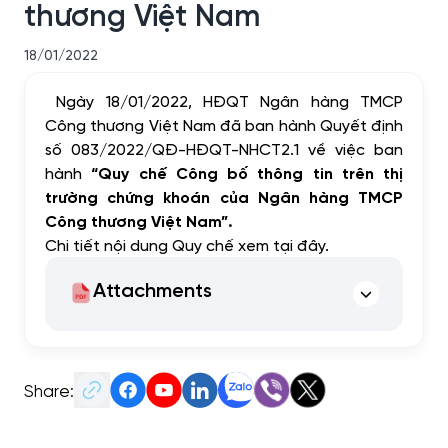
thương Việt Nam
18/01/2022
Ngày 18/01/2022, HĐQT
Ngân hàng TMCP
Công thương Việt Nam
đã ban hành
Q
uyết
định
số 083/2022/
QĐ
-HĐQT-NHCT2.1 về việc
ban
hành
“Quy chế Công bố thông tin trên thị
trường chứng khoán của Ngân hàng TMCP
Công thương Việt Nam”.
Chi tiết nội dung Quy chế xem
tại đây
.
Attachments
Share: