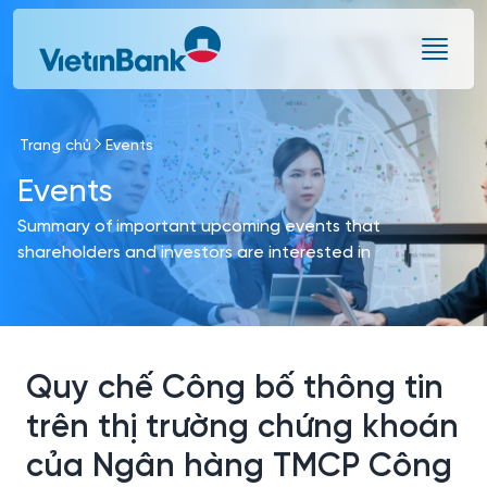
Skip to Main Content
Trang chủ
Events
Events
Summary of important upcoming events that
shareholders and investors are interested in
Quy chế Công bố thông tin
trên thị trường chứng khoán
của Ngân hàng TMCP Công