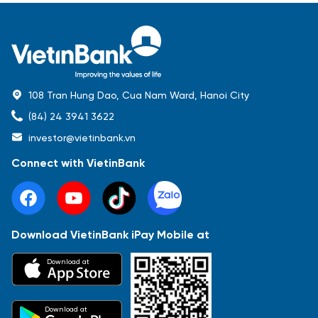
108 Tran Hung Dao, Cua Nam Ward, Hanoi City
(84) 24 3941 3622
investor@vietinbank.vn
Connect with VietinBank
Download VietinBank iPay Mobile at
Most Popular
Download at
Báo cáo tài chính
Thông tin giao dịch
Công bố thông tin
Sự kiện
Tài liệu
Download at