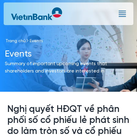
Skip to Main Content
Trang chủ
Events
Events
Summary of important upcoming events that
shareholders and investors are interested in
Nghị quyết HĐQT về phân
phối số cổ phiếu lẻ phát sinh
do làm tròn số và cổ phiếu