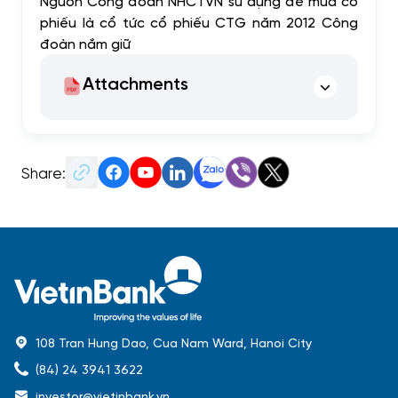
Nguồn Công đoàn NHCTVN sử dụng để mua cổ
phiếu là cổ tức cổ phiếu CTG năm 2012 Công
đoàn nắm giữ
Attachments
Share:
108 Tran Hung Dao, Cua Nam Ward, Hanoi City
(84) 24 3941 3622
investor@vietinbank.vn