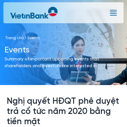
Skip to Main Content
Trang chủ
Events
Events
Summary of important upcoming events that
shareholders and investors are interested in
Nghị quyết HĐQT phê duyệt
trả cổ tức năm 2020 bằng
tiền mặt