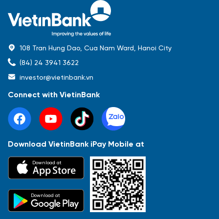
108 Tran Hung Dao, Cua Nam Ward, Hanoi City
(84) 24 3941 3622
investor@vietinbank.vn
Connect with VietinBank
Download VietinBank iPay Mobile at
Most Popular
Download at
Báo cáo tài chính
Thông tin giao dịch
Công bố thông tin
Sự kiện
Tài liệu
Download at