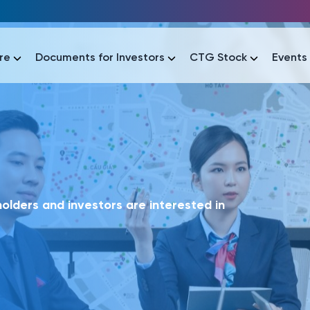
re
Documents for Investors
CTG Stock
Events
lar
lar
áo tài chính
Thông tin giao dịch
Công bố thông tin
Sự kiện
tài chính
Thông tin giao dịch
Công bố thông tin
Sự kiện
lders and investors are interested in