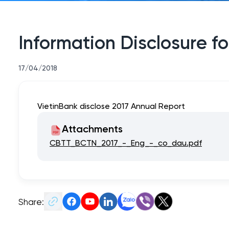
Information Disclosure f
17/04/2018
VietinBank disclose 2017 Annual Report
Attachments
CBTT_BCTN_2017_-_Eng_-_co_dau.pdf
Share: