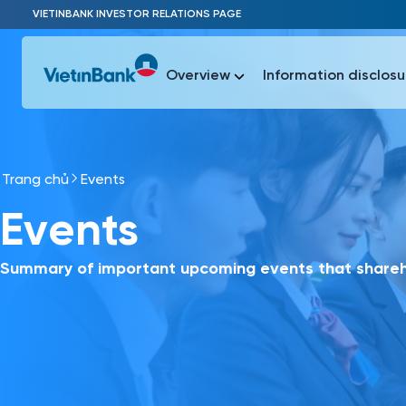
Skip to Main Content
VIETINBANK INVESTOR RELATIONS PAGE
Overview
Information disclosu
Trang chủ
Events
Most Popu
Events
Most Popu
Báo c
Báo cáo 
Summary of important upcoming events that shareho