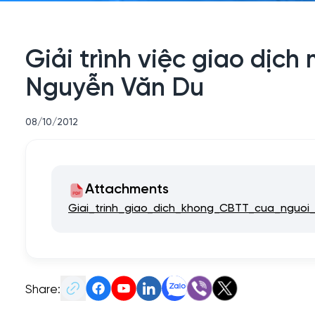
Giải trình việc giao dịc
Nguyễn Văn Du
08/10/2012
Attachments
Giai_trinh_giao_dich_khong_CBTT_cua_nguo
Share: