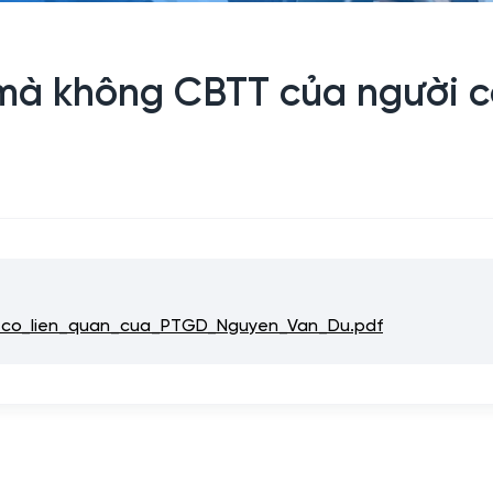
h mà không CBTT của người 
i_co_lien_quan_cua_PTGD_Nguyen_Van_Du.pdf