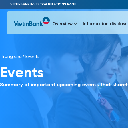
Skip to Main Content
VIETINBANK INVESTOR RELATIONS PAGE
Overview
Information disclosu
Trang chủ
Events
Most Popu
Events
Most Popu
Báo c
Báo cáo 
Summary of important upcoming events that shareho