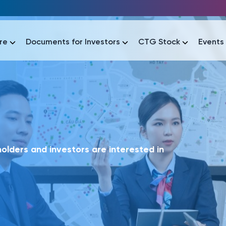
re
Documents for Investors
CTG Stock
Events
lar
lar
áo tài chính
Thông tin giao dịch
Công bố thông tin
Sự kiện
tài chính
Thông tin giao dịch
Công bố thông tin
Sự kiện
lders and investors are interested in