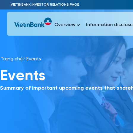
Skip to Main Content
VIETINBANK INVESTOR RELATIONS PAGE
Overview
Information disclosu
Trang chủ
Events
Most Popu
Events
Most Popu
Báo c
Báo cáo 
Summary of important upcoming events that shareho