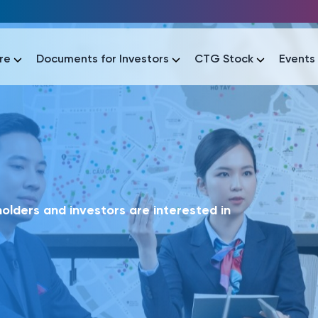
re
Documents for Investors
CTG Stock
Events
lar
lar
áo tài chính
Thông tin giao dịch
Công bố thông tin
Sự kiện
tài chính
Thông tin giao dịch
Công bố thông tin
Sự kiện
lders and investors are interested in