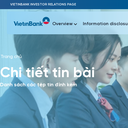
Skip to Main Content
VIETINBANK INVESTOR RELATIONS PAGE
Overview
Information disclosu
Trang chủ
Most Popu
Chi tiết tin bài
Most Popu
Báo c
Báo cáo 
Danh sách các tệp tin đính kèm