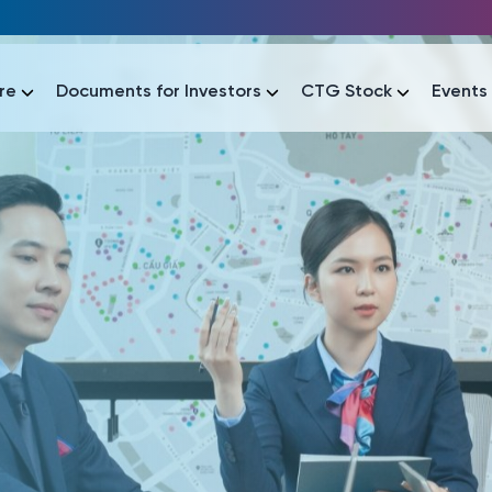
re
Documents for Investors
CTG Stock
Events
lar
lar
áo tài chính
Thông tin giao dịch
Công bố thông tin
Sự kiện
tài chính
Thông tin giao dịch
Công bố thông tin
Sự kiện