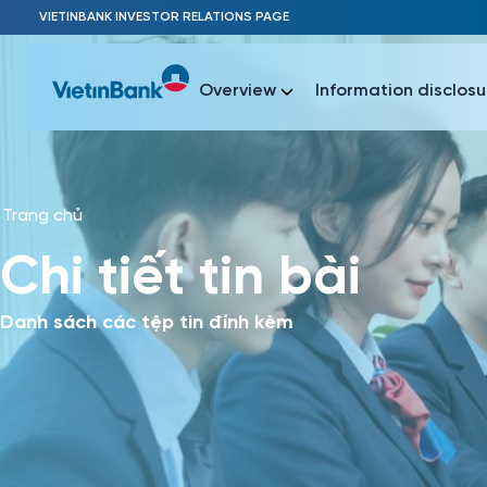
Skip to Main Content
VIETINBANK INVESTOR RELATIONS PAGE
Overview
Information disclosu
Trang chủ
Most Popu
Chi tiết tin bài
Most Popu
Báo c
Báo cáo 
Danh sách các tệp tin đính kèm