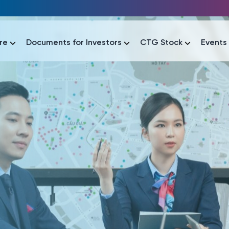
re
Documents for Investors
CTG Stock
Events
lar
lar
áo tài chính
Thông tin giao dịch
Công bố thông tin
Sự kiện
tài chính
Thông tin giao dịch
Công bố thông tin
Sự kiện